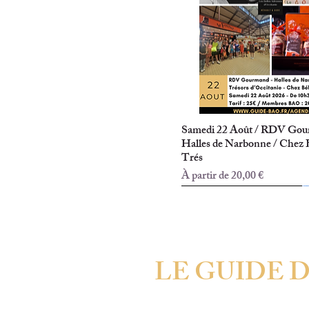
Samedi 22 Août / RDV Go
Aperçu rapide
Halles de Narbonne / Chez B
Trés
Prix promotionnel
À partir de
20,00 €
A CRUZY
A BEZIERS (34)
A CANET (34800)
A MARSEILLAN (34)
A PEZENES-LES-MINES (34)
LE GUIDE D