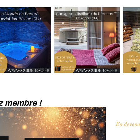
z membre !
En devenan