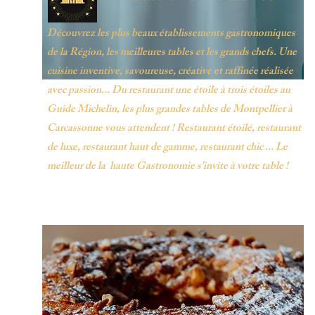
Découvrez les plus beaux établissements gastronomiques
de la Région, les meilleures tables et les grands chefs. Une
cuisine inventive, savoureuse, créative et raffinée réalisée
avec passion... Du restaurant une étoile à trois étoiles au
Guide Michelin, les plus grandes tables de Montpellier à
Carcassonne vous attendent ! Restaurant étoilé, restaurant
de luxe, restaurant haut de gamme, restaurant chic ... Le
meilleur de la haute Gastronomie s'invite à votre table !