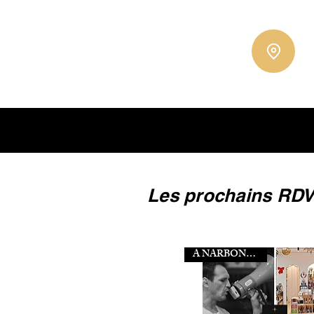
Mieux que les coffrets, c'est le ca
Les prochains RD
A NARBONNE (11)