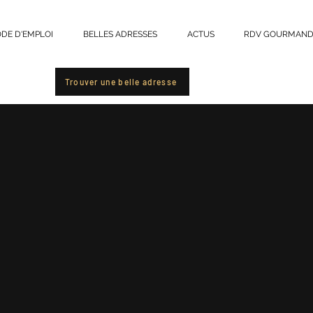
DE D'EMPLOI
BELLES ADRESSES
ACTUS
RDV GOURMAND
r
Trouver une belle adresse
les Adresses de Montpellier à Carc
GASTRONOMIE
PRODUCTEURS
S
I
I
S
ŒNOTOURISME
INSTANTS G
I
I
Feuilletez le Guide BAO 2026 ici !