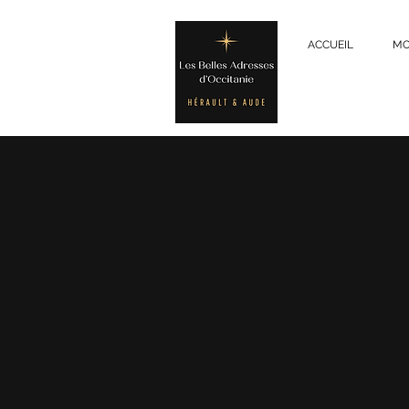
ACCUEIL
MO
Se connecte
80 Bel
HÔTELLERIE
I
INSOLITE