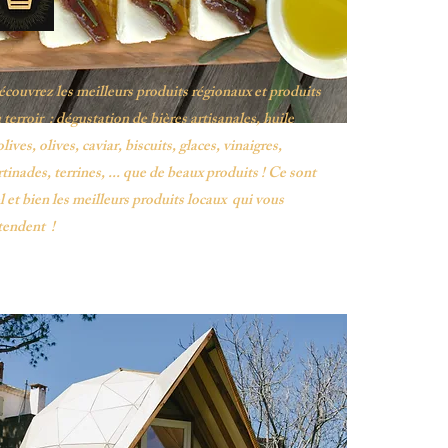
couvrez les meilleurs produits régionaux et produits
 terroir : dégustation de bières artisanales, huile
olives, olives, caviar, biscuits, glaces, vinaigres,
rtinades, terrines, ... que de beaux produits ! Ce sont
l et bien les meilleurs produits locaux qui vous
tendent !