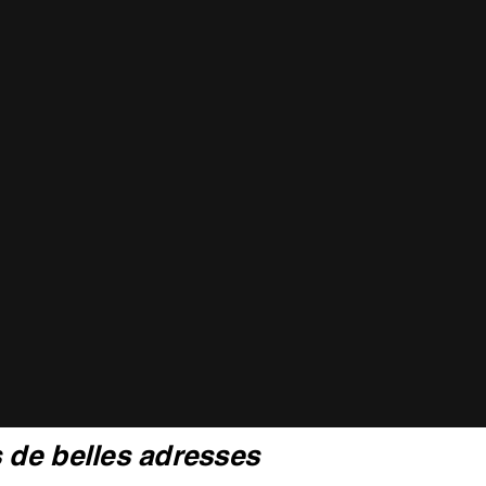
A
tous les trésors de l'Hérault et de l'A
de belles adresses