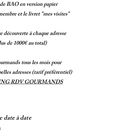
de BAO en version papier
embre​ et le livret "mes visites"
e découverte à chaque adresse
lus de 1000€ au total)
rmands tous les mois
pour
elles adresses (tarif préférentiel)
ING RDV GOURMANDS
 date à date
s