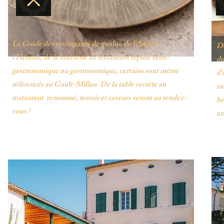
Le Guide des restaurants de qualité de l'Aude et
Dé
l'Hérault, de la brasserie au restaurant réputé semi-
du
gastronomique ou gastronomique, certains sont même
d'
référencés au Gault-Millau. De la table secrète au
ta
restaurant renommé, terroir et saveurs seront au rendez-
be
vous !
at