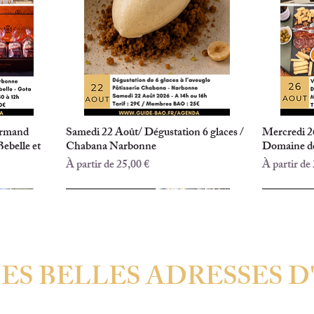
urmand
Samedi 22 Août/ Dégustation 6 glaces /
Mercredi 
Aperçu rapide
ebelle et
Chabana Narbonne
Domaine de
Prix promotionnel
Prix promo
À partir de
25,00 €
À partir de
A AUMES
A BEDARIEUX
A SERVIAN (34290)
A MARSEILLAN (34)
A MARSEILLAN (34)
A MEZE
A BEZIERS
A BEDA
ES BELLES ADRESSES 