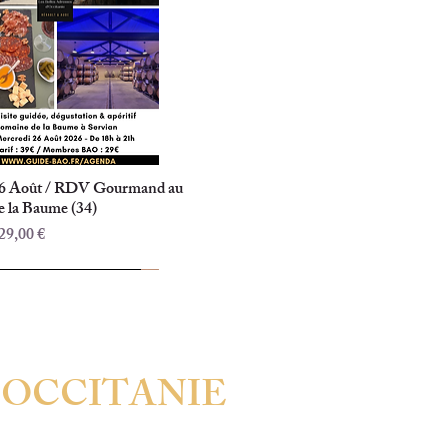
26 Août / RDV Gourmand au
Aperçu rapide
 la Baume (34)
tionnel
29,00 €
RIEUX
A MONTADY (34)
A ST GUILHEM-LE-DESERT (34150)
D'OCCITANIE