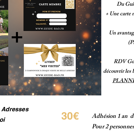
Du Gui
+ Une carte m
Un avantag
(P
RDV Gou
découvrir les b
PLANN
s Adresses
30€
Adhésion 1 an de
oi
Pour 2 personne