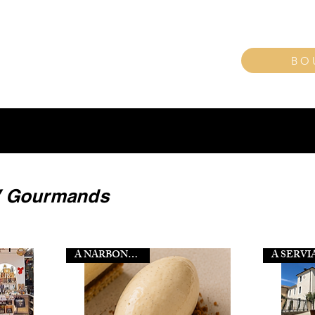
BO
deau 100% local et original à offrir ou à s'offrir !
V Gourmands
A NARBONNE (11)