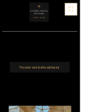
ME
NU
LE GUIDE DES BELLES
ADRESSES D'OCCITANIE
Trouver une belle adresse