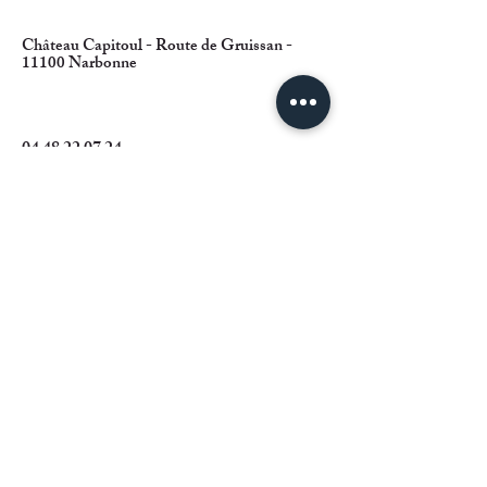
Château Capitoul - Route de Gruissan -
11100 Narbonne
04 48 22 07 24
reception@chateaucapitoul.com
www.chateaucapitoul.com
DEMANDE DE RESERVATION