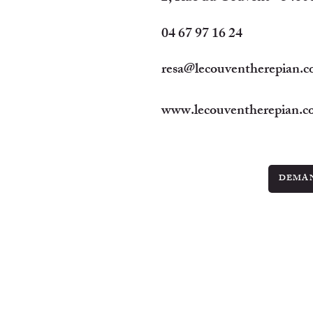
04 67 97 16 24
resa@lecouventherepian.
www.lecouventherepian.
DEMAN
LES BELLES ADRESSES
D'OCCITANIE