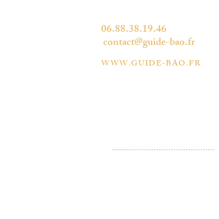
34490 THÉZAN-LES-BÉZIERS
06.88.38.19.46
contact@guide-bao.fr
WWW.GUIDE-BAO.FR
PA
POINTS DE VENTE