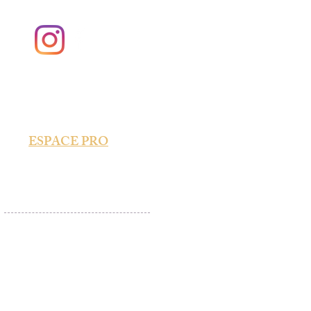
©
2
0
2
5
P
A
R
L
E
S
B
E
L
L
E
S
A
D
R
E
S
S
E
S
D
'O
C
C
I
T
A
N
I
E
PARRAINAGE
ESPACE
PRO
ADIO
CGV 2025-2026