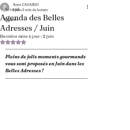
Anne CABARDI
Accueil
1 juin
2 min de lecture
Agenda des Belles
Pâques
Adresses / Juin
Dernière mise à jour :
2 juin
Noté NaN étoiles sur 5.
Pleins de jolis moments gourmands 
vous sont proposés en Juin dans les 
Belles Adresses ! 