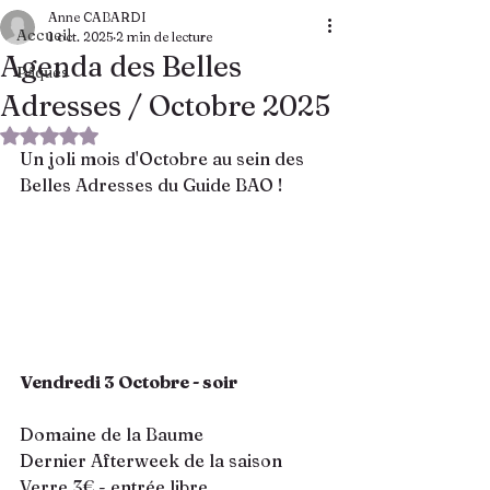
Anne CABARDI
Accueil
1 oct. 2025
2 min de lecture
Agenda des Belles
Pâques
Adresses / Octobre 2025
Noté NaN étoiles sur 5.
Un joli mois d'Octobre au sein des 
Belles Adresses du Guide BAO !
Vendredi 3 Octobre - soir 
Domaine de la Baume
Dernier Afterweek de la saison
Verre 3€ - entrée libre 