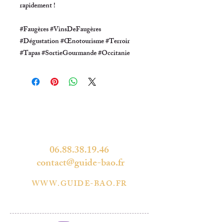
rapidement !
#Faugères #VinsDeFaugères
#Dégustation #Œnotourisme #Terroir
#Tapas #SortieGourmande #Occitanie
LES BELLES ADRESSES
D'OCCITANIE
34490 THÉZAN-LES-BÉZIERS
06.88.38.19.46
contact@guide-bao.fr
WWW.GUIDE-BAO.FR
SUIVEZ-NOUS EN TEMPS RÉEL :