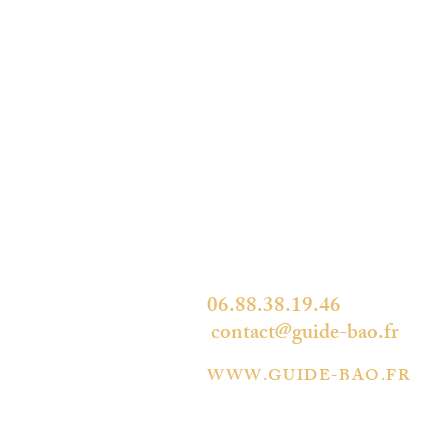
LES BELLES ADRESSES
D'OCCITANIE
34490 THÉZAN-LES-BÉZIERS
06.88.38.19.46
contact@guide-bao.fr
WWW.GUIDE-BAO.FR