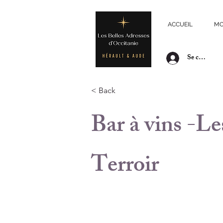
ACCUEIL
MO
Se connecte
< Back
Bar à vins -L
Terroir