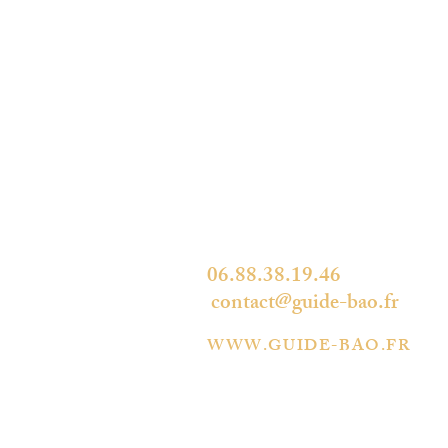
LES BELLES ADRESSES
D'OCCITANIE
34490 THÉZAN-LES-BÉZIERS
06.88.38.19.46
contact@guide-bao.fr
WWW.GUIDE-BAO.FR