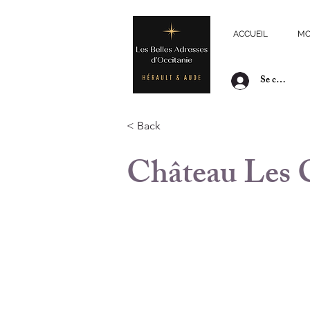
ACCUEIL
MO
Se connecte
< Back
Château Les C