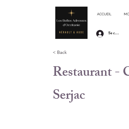
ACCUEIL
MO
Se connecte
< Back
Restaurant - 
Serjac