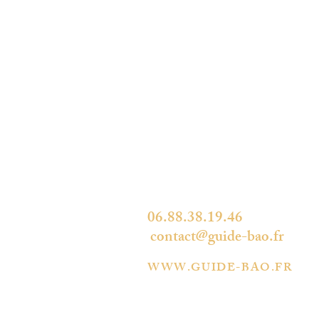
LES BELLES ADRESSES
D'OCCITANIE
34490 THÉZAN-LES-BÉZIERS
06.88.38.19.46
contact@guide-bao.fr
WWW.GUIDE-BAO.FR