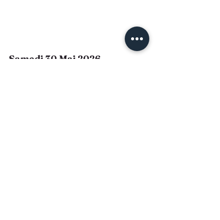
Samedi 30 Mai 2026
De 11h à 20h
Domaine de la Dourbie 
à Canet (34)
La fête de la Dourbie : visité, 
dégustations, live music jazz, bar à 
huîtres, bar à vins, cocktails, ...
Entrée libre
Contact : 04 67 44 45 82
Informations