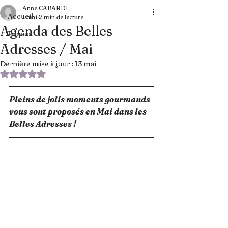
Anne CABARDI
Accueil
1 mai
2 min de lecture
Agenda des Belles
Pâques
Adresses / Mai
Dernière mise à jour :
13 mai
Noté NaN étoiles sur 5.
Pleins de jolis moments gourmands 
vous sont proposés en Mai dans les 
Belles Adresses ! 